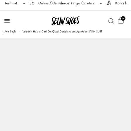
Teslimat
Online Ödemelerde Kargo Ücretsiz
Kolay İade
0
Ana Sayfa
/
Velcorin Hakiki Deri Ön Çizgi Detaylı Kadın Ayakkabı- SİYAH SÜET