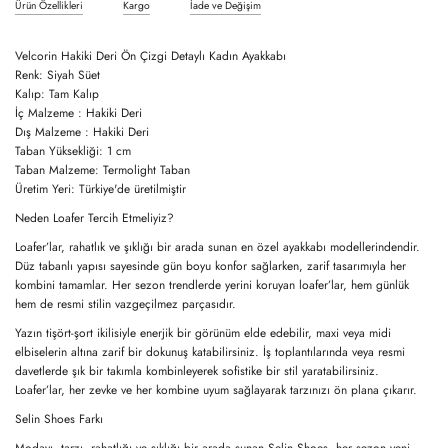
Ürün Özellikleri
Kargo
İade ve Değişim
Velcorin Hakiki Deri Ön Çizgi Detaylı Kadın Ayakkabı
Renk:
Siyah Süet
Kalıp:
Tam Kalıp
İç Malzeme :
Hakiki Deri
Dış Malzeme :
Hakiki Deri
Taban Yüksekliği:
1 cm
Taban Malzeme:
Termolight Taban
Üretim Yeri:
Türkiye'de üretilmiştir
Neden Loafer Tercih Etmeliyiz?
Loafer’lar, rahatlık ve şıklığı bir arada sunan en özel ayakkabı modellerindendir.
Düz tabanlı yapısı sayesinde gün boyu konfor sağlarken, zarif tasarımıyla her
kombini tamamlar. Her sezon trendlerde yerini koruyan loafer’lar, hem günlük
hem de resmi stilin vazgeçilmez parçasıdır.
Yazın tişört-şort ikilisiyle enerjik bir görünüm elde edebilir, maxi veya midi
elbiselerin altına zarif bir dokunuş katabilirsiniz. İş toplantılarında veya resmi
davetlerde şık bir takımla kombinleyerek sofistike bir stil yaratabilirsiniz.
Loafer’lar, her zevke ve her kombine uyum sağlayarak tarzınızı ön plana çıkarır.
Selin Shoes Farkı
Modayı, tarzı, rahatlığı ve şıklığı bir arada sunan
Selin Shoes
, her sezon yeni